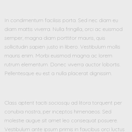
In condimentum facilisis porta. Sed nec diam eu
diam mattis viverra. Nulla fringilla, orci ac euismod
semper, magna diam porttitor mauris, quis
sollicitudin sapien justo in libero. Vestibulum mollis
mauris enim. Morbi euismod magna ac lorem
rutrum elementum. Donec viverra auctor lobortis.
Pellentesque eu est a nulla placerat dignissim.
Class aptent taciti sociosqu ad litora torquent per
conubia nostra, per inceptos himenaeos. Sed
molestie augue sit amet leo consequat posuere.
Vestibulum ante ipsum primis in faucibus orci luctus