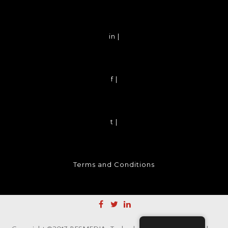
in |
f |
t |
Terms and Conditions