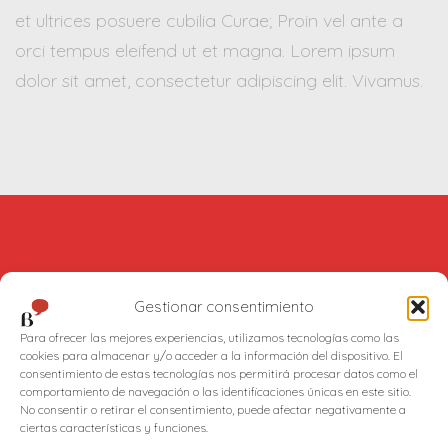
et ultrices posuere cubilia Curae; Proin vel ante a
orci tempus eleifend ut et magna. Lorem ipsum
dolor sit amet, consectetur adipiscing elit. Vivamus.
MÁS SOBRE NOSOTROS
Gestionar consentimiento
Somos un grupo multidisciplinar de profesionales.
Para ofrecer las mejores experiencias, utilizamos tecnologías como las
cookies para almacenar y/o acceder a la información del dispositivo. El
Agudos y creativos. Ofrecemos un servicio integral de
consentimiento de estas tecnologías nos permitirá procesar datos como el
consultoría de marca, para acompañar los negocios en
comportamiento de navegación o las identificaciones únicas en este sitio.
No consentir o retirar el consentimiento, puede afectar negativamente a
cualquier fase de su desarrollo.
ciertas características y funciones.