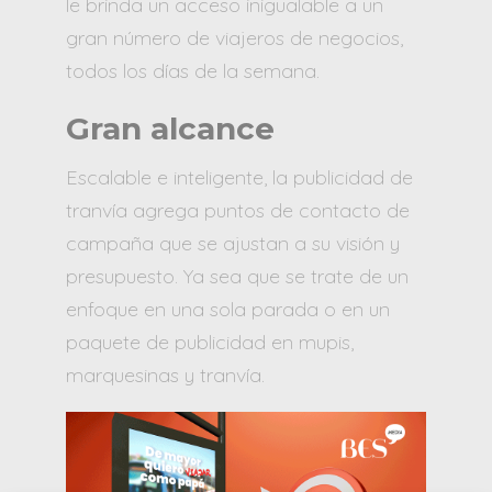
le brinda un acceso inigualable a un
gran número de viajeros de negocios,
todos los días de la semana.
Gran alcance
Escalable e inteligente, la publicidad de
tranvía agrega puntos de contacto de
campaña que se ajustan a su visión y
presupuesto. Ya sea que se trate de un
enfoque en una sola parada o en un
paquete de publicidad en mupis,
marquesinas y tranvía.