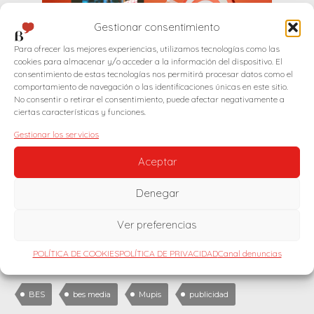
Gestionar consentimiento
Para ofrecer las mejores experiencias, utilizamos tecnologías como las
cookies para almacenar y/o acceder a la información del dispositivo. El
consentimiento de estas tecnologías nos permitirá procesar datos como el
BES MEDIA quiere ayudarte a hacer
comportamiento de navegación o las identificaciones únicas en este sitio.
No consentir o retirar el consentimiento, puede afectar negativamente a
notar su campaña. Ofrecemos una
ciertas características y funciones.
amplia gama de oportunidades de
Gestionar los servicios
publicidad exterior, para tí y tu marca,
Aceptar
comienza aquí.
Denegar
Ver preferencias
POLÍTICA DE COOKIES
POLÍTICA DE PRIVACIDAD
Canal denuncias
BES
bes media
Mupis
publicidad