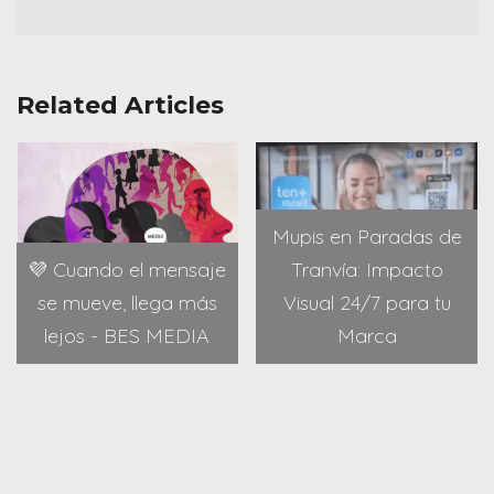
Related Articles
Mupis en Paradas de
💜 Cuando el mensaje
Tranvía: Impacto
se mueve, llega más
Visual 24/7 para tu
lejos - BES MEDIA
Marca