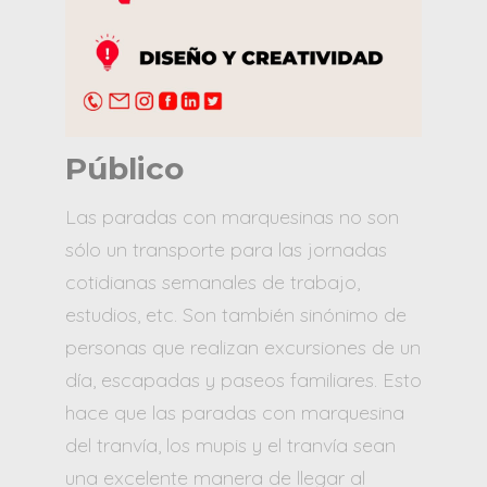
Público
Las paradas con marquesinas no son
sólo un transporte para las jornadas
cotidianas semanales de trabajo,
estudios, etc. Son también sinónimo de
personas que realizan excursiones de un
día, escapadas y paseos familiares. Esto
hace que las paradas con marquesina
del tranvía, los mupis y el tranvía sean
una excelente manera de llegar al