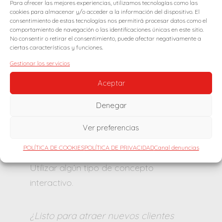
Para ofrecer las mejores experiencias, utilizamos tecnologías como las
Diseño gráfico:
Puede obtener algo
cookies para almacenar y/o acceder a la información del dispositivo. El
consentimiento de estas tecnologías nos permitirá procesar datos como el
nuevo cada vez que lo mira. A través de
comportamiento de navegación o las identificaciones únicas en este sitio.
esto, puede anunciar cosas
No consentir o retirar el consentimiento, puede afectar negativamente a
ciertas características y funciones.
completamente diferentes en conjunto.
Gestionar los servicios
Anuncio llamativo e interactivo:
Aceptar
Realmente impulsando el compromiso
Denegar
con las personas que interactúan con la
publicidad mediante CODIGOS QR o
Ver preferencias
Realidad aumentada. Anunciar LA
POLÍTICA DE COOKIES
POLÍTICA DE PRIVACIDAD
Canal denuncias
PRIMAVERA y jugar con el concepto.
Utilizar algún tipo de concepto
interactivo.
¿Listo para atraer nuevos clientes