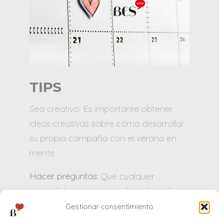
TIPS
Sea creativo: Es importante obtener
ideas creativas sobre cómo desarrollar
su propia campaña con el verano en
mente.
Hacer preguntas:
Que cualquier
transeúnte se pregunte de qué es el
anuncio y quién lo creó.
Gestionar consentimiento