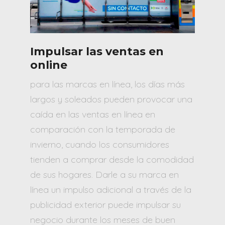
Impulsar las ventas en
online
para las marcas en línea, los días más
largos y soleados pueden provocar una
caída en las ventas en línea en
comparación con la temporada de
invierno, cuando los consumidores
tienden a comprar desde la comodidad
de sus hogares. Darle a su marca en
línea un impulso adicional a través de la
publicidad exterior puede impulsar su
negocio durante los meses de buen