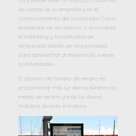
hora puede tener un impacto masivo en
las ventas de su empresa y en el
comportamiento del consumidor. Como
propietario de un negocio o anunciante,
el marketing y la publicidad de
temporada deben ser una prioridad
para aprovechar al máximo las nuevas
oportunidades.
El objetivo del horario de verano es
proporcionar más luz diurna durante los
meses de verano y más luz diurna
matutina durante el invierno.