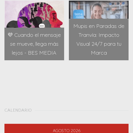
Mupis en Paradas de
💜 Cuando el mensaje
Tranvía: Impacto
se mueve, llega más
Visual 24/7 para tu
lejos - BES MEDIA
Marca
CALENDARIO
AGOSTO 2026