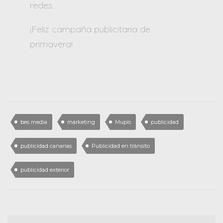
redes.
¡Feliz campaña publicitaria de
primavera!
bes media
marketing
Mupis
publicidad
publicidad canarias
Publicidad en tránsito
publicidad exterior