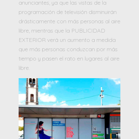
anunciantes, ya que las vistas de la
programación de televisión disminuirán
drásticamente con más personas al aire
libre, mientras que la PUBLICIDAD
EXTERIOR verá un aumento a medida
que más personas conduzcan por más
tiempo y pasen el rato en lugares al aire
libre.